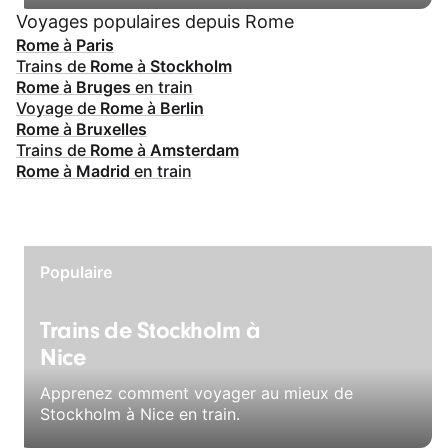
Voyages populaires depuis Rome
Rome
à
Paris
Trains de
Rome
à
Stockholm
Rome
à
Bruges
en train
Voyage de
Rome
à
Berlin
Rome
à
Bruxelles
Trains de
Rome
à
Amsterdam
Rome
à
Madrid
en train
Populaire
Trains de Stockholm à
Nice
Apprenez comment voyager au mieux de
Stockholm à Nice en train.