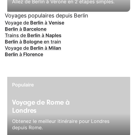
Allez de Berlin à Vérone en 2 étapes simples.
Voyages populaires depuis Berlin
Voyage de
Berlin
à
Venise
Berlin
à
Barcelone
Trains de
Berlin
à
Naples
Berlin
à
Bologne
en train
Voyage de
Berlin
à
Milan
Berlin
à
Florence
Populaire
Voyage de Rome à
Londres
Obtenez le meilleur itinéraire pour Londres
depuis Rome.