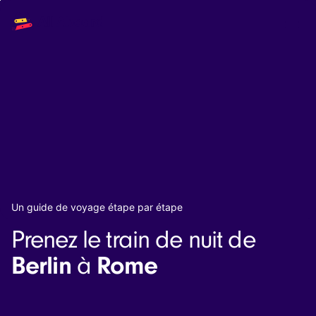
Main
Solutions
navigation
The API
The Dashboard
The Embeds
Resources
Documentation
Inventory & Operators
The Blog
Changelog
NEW
Status page
Book a trip
Un guide de voyage étape par étape
Train tickets
Prenez le train de nuit de
Interrail passes
Eurail passes
Berlin
Rome
à
Help & Support