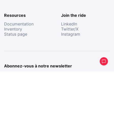
Resources
Join the ride
Documentation
LinkedIn
Inventory
Twitter/X
Status page
Instagram
Abonnez-vous à notre newsletter
Recevez un résumé périodique de ce que nous avons
fait.
E-
mail
E-
mail