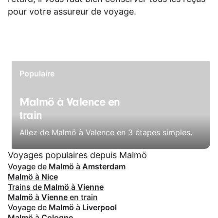
pour votre assureur de voyage.
Populaire
Malmö à Valence en
train
Allez de Malmö à Valence en 3 étapes simples.
Voyages populaires depuis Malmö
Voyage de
Malmö
à
Amsterdam
Malmö
à
Nice
Trains de
Malmö
à
Vienne
Malmö
à
Vienne
en train
Voyage de
Malmö
à
Liverpool
Malmö
à
Cologne