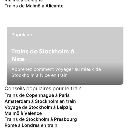
Trains de
Malmö
à
Alicante
Populaire
Trains de Stockholm à
Nice
Apprenez comment voyager au mieux de
Stockholm à Nice en train.
Conseils populaires pour le train
Trains de
Copenhague
à
Paris
Amsterdam
à
Stockholm
en train
Voyage de
Stockholm
à
Leipzig
Malmö
à
Valence
Trains de
Stockholm
à
Presbourg
Rome
à
Londres
en train