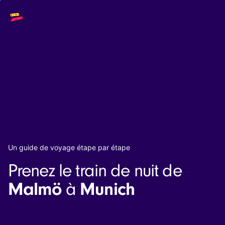
Main
Solutions
navigation
The API
The Dashboard
The Embeds
Resources
Documentation
Inventory & Operators
The Blog
Changelog
NEW
Status page
Book a trip
Un guide de voyage étape par étape
Train tickets
Prenez le train de nuit de
Interrail passes
Eurail passes
Malmö
Munich
à
Help & Support