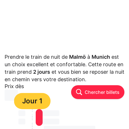
Prendre le train de nuit de
Malmö
à
Munich
est
un choix excellent et confortable. Cette route en
train prend
2 jours
et vous bien se reposer la nuit
en chemin vers votre destination.
Prix dès
Chercher billets
⏳⏳
Jour 1
⏳⏳
⏳⏳ ⏳ ⏳⏳
⏳⏳
⏳⏳ ⏳ ⏳⏳
⏳⏳ ⏳ ⏳⏳ ⏳ ⏳⏳ ⏳ ⏳⏳ ⏳