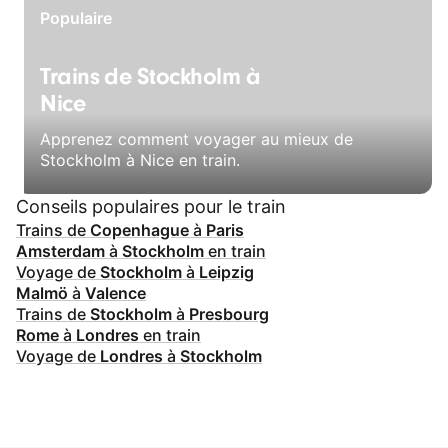
Populaire
Trains de Stockholm à
Nice
Apprenez comment voyager au mieux de
Stockholm à Nice en train.
Conseils populaires pour le train
Trains de
Copenhague
à
Paris
Amsterdam
à
Stockholm
en train
Voyage de
Stockholm
à
Leipzig
Malmö
à
Valence
Trains de
Stockholm
à
Presbourg
Rome
à
Londres
en train
Voyage de
Londres
à
Stockholm