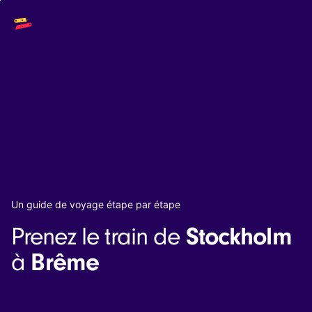
Main
Solutions
navigation
The API
The Dashboard
The Embeds
Resources
Documentation
Inventory & Operators
The Blog
Changelog
NEW
Status page
Book a trip
Un guide de voyage étape par étape
Train tickets
Stockholm
Prenez le train de
Interrail passes
Eurail passes
Brême
à
Help & Support