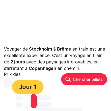
Voyager de
Stockholm
à
Brême
en train est une
excellente expérience. C’est un voyage en train
de
2 jours
avec des paysages incroyables, en
s’arrêtant à
Copenhagen
en chemin.
Prix dès
Chercher billets
⏳⏳
Jour 1
⏳⏳
⏳⏳ ⏳ ⏳⏳
⏳⏳
⏳⏳ ⏳ ⏳⏳
⏳⏳ ⏳ ⏳⏳ ⏳ ⏳⏳ ⏳ ⏳⏳ ⏳