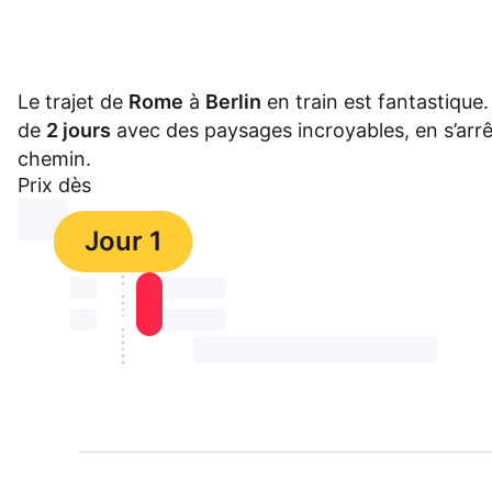
Le trajet de
Rome
à
Berlin
en train est fantastique.
de
2 jours
avec des paysages incroyables, en s’arr
chemin.
Prix dès
⏳⏳
Jour 1
⏳⏳
⏳⏳ ⏳ ⏳⏳
⏳⏳
⏳⏳ ⏳ ⏳⏳
⏳⏳ ⏳ ⏳⏳ ⏳ ⏳⏳ ⏳ ⏳⏳ ⏳