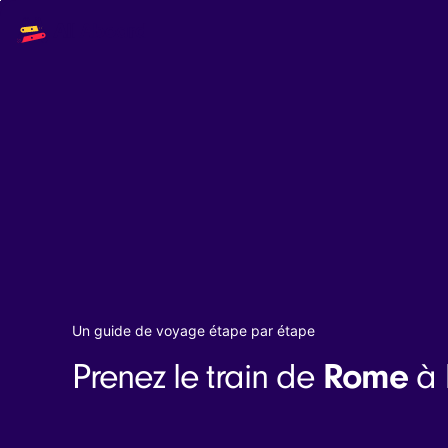
Main
Solutions
navigation
The API
The Dashboard
The Embeds
Resources
Documentation
Inventory & Operators
The Blog
Changelog
NEW
Status page
Book a trip
Train tickets
Un guide de voyage étape par étape
Interrail passes
Eurail passes
Rome
Prenez le train de
à
Help & Support