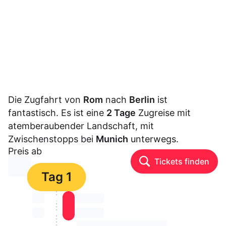
Die Zugfahrt von
Rom
nach
Berlin
ist
fantastisch. Es ist eine
2 Tage
Zugreise mit
atemberaubender Landschaft, mit
Zwischenstopps bei
Munich
unterwegs.
Preis ab
Tickets finden
⏳⏳
Tag 1
⏳⏳
⏳⏳ ⏳ ⏳⏳
⏳⏳
⏳⏳ ⏳ ⏳⏳
⏳⏳ ⏳ ⏳⏳ ⏳ ⏳⏳ ⏳ ⏳⏳ ⏳