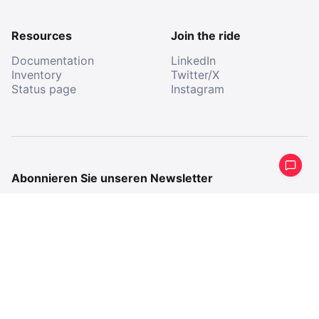
Resources
Join the ride
Documentation
LinkedIn
Inventory
Twitter/X
Status page
Instagram
Abonnieren Sie unseren Newsletter
Erhalten Sie eine periodische Zusammenfassung
dessen, was wir gemacht haben.
E-
Mail
E-
Mail