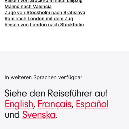
Reisen von
Stockholm
nach
Leipzig
Malmö
nach
Valencia
Züge von
Stockholm
nach
Bratislava
Rom
nach
London
mit dem Zug
Reisen von
London
nach
Stockholm
In weiteren Sprachen verfügbar
Siehe den Reiseführer auf
English
,
Français
,
Español
und
Svenska
.