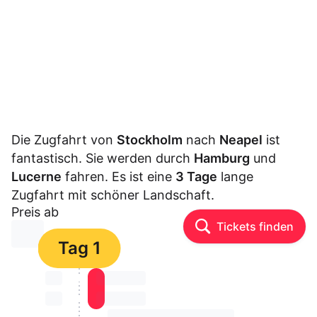
Die Zugfahrt von
Stockholm
nach
Neapel
ist
fantastisch. Sie werden durch
Hamburg
und
Lucerne
fahren. Es ist eine
3 Tage
lange
Zugfahrt mit schöner Landschaft.
Preis ab
Tickets finden
⏳⏳
Tag 1
⏳⏳
⏳⏳ ⏳ ⏳⏳
⏳⏳
⏳⏳ ⏳ ⏳⏳
⏳⏳ ⏳ ⏳⏳ ⏳ ⏳⏳ ⏳ ⏳⏳ ⏳