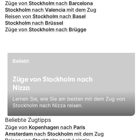
Züge von
Stockholm
nach
Barcelona
Stockholm
nach
Valencia
mit dem Zug
Reisen von
Stockholm
nach
Basel
Stockholm
nach
Brüssel
Züge von
Stockholm
nach
Brügge
Beliebt
Züge von Stockholm nach
Nizza
Lernen Sie, wie Sie am besten mit dem Zug von
Stockholm nach Nizza reisen.
Beliebte Zugtipps
Züge von
Kopenhagen
nach
Paris
Amsterdam
nach
Stockholm
mit dem Zug