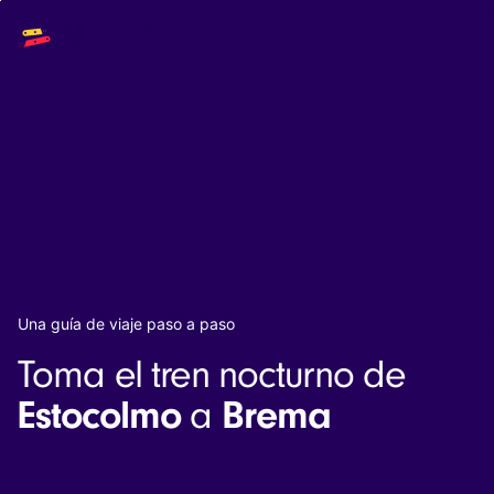
Main
Solutions
navigation
The API
The Dashboard
The Embeds
Resources
Documentation
Inventory & Operators
The Blog
Changelog
NEW
Status page
Book a trip
Una guía de viaje paso a paso
Train tickets
Toma el tren nocturno de
Interrail passes
Eurail passes
Estocolmo
Brema
a
Help & Support