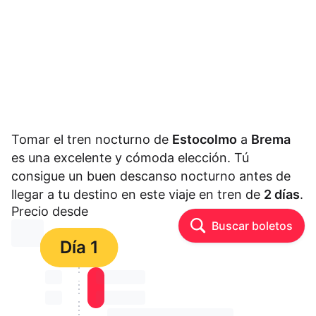
Tomar el tren nocturno de
Estocolmo
a
Brema
es una excelente y cómoda elección. Tú
consigue un buen descanso nocturno antes de
llegar a tu destino en este viaje en tren de
2 días
.
Precio desde
Buscar boletos
⏳⏳
Día 1
⏳⏳
⏳⏳ ⏳ ⏳⏳
⏳⏳
⏳⏳ ⏳ ⏳⏳
⏳⏳ ⏳ ⏳⏳ ⏳ ⏳⏳ ⏳ ⏳⏳ ⏳