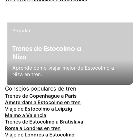
Popular
Trenes de Estocolmo a
Niza
Aprende cómo viajar mejor de Estocolmo a
Niza en tren.
Consejos populares de tren
Trenes de
Copenhague
a
Paris
Amsterdam
a
Estocolmo
en tren
Viaje de
Estocolmo
a
Leipzig
Malmo
a
Valencia
Trenes de
Estocolmo
a
Bratislava
Roma
a
Londres
en tren
Viaje de
Londres
a
Estocolmo