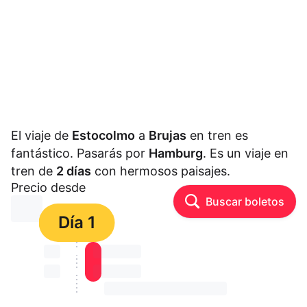
El viaje de
Estocolmo
a
Brujas
en tren es
fantástico. Pasarás por
Hamburg
. Es un viaje en
tren de
2 días
con hermosos paisajes.
Precio desde
Buscar boletos
⏳⏳
Día 1
⏳⏳
⏳⏳ ⏳ ⏳⏳
⏳⏳
⏳⏳ ⏳ ⏳⏳
⏳⏳ ⏳ ⏳⏳ ⏳ ⏳⏳ ⏳ ⏳⏳ ⏳