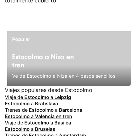
totalmente cubierto.
Popular
Estocolmo a Niza en
tren
Ve de Estocolmo a Niza en 4 pasos sencillos.
Viajes populares desde Estocolmo
Viaje de
Estocolmo
a
Leipzig
Estocolmo
a
Bratislava
Trenes de
Estocolmo
a
Barcelona
Estocolmo
a
Valencia
en tren
Viaje de
Estocolmo
a
Basilea
Estocolmo
a
Bruselas
Trenes de
Estocolmo
a
Amsterdam