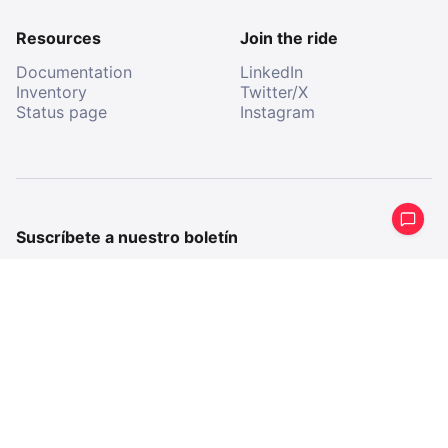
Resources
Join the ride
Documentation
LinkedIn
Inventory
Twitter/X
Status page
Instagram
Suscríbete a nuestro boletín
Recibe un resumen periódico de lo que hemos estado
haciendo.
E-
mail
E-
mail
Al suscribirme, acepto recibir comunicaciones de All