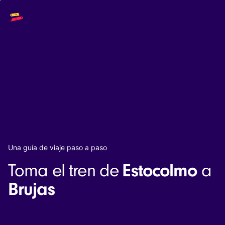
Main
Solutions
navigation
The API
The Dashboard
The Embeds
Resources
Documentation
Inventory & Operators
The Blog
Changelog
NEW
Status page
Book a trip
Una guía de viaje paso a paso
Train tickets
Estocolmo
Toma el tren de
a
Interrail passes
Eurail passes
Brujas
Help & Support