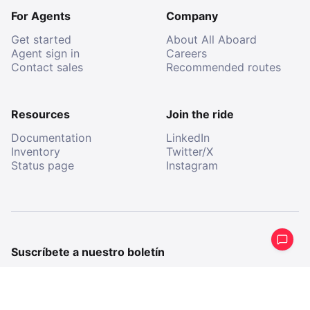
For Agents
Company
Get started
About All Aboard
Agent sign in
Careers
Contact sales
Recommended routes
Resources
Join the ride
Documentation
LinkedIn
Inventory
Twitter/X
Status page
Instagram
Suscríbete a nuestro boletín
Recibe un resumen periódico de lo que hemos estado
haciendo.