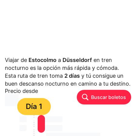
Viajar de
Estocolmo
a
Düsseldorf
en tren
nocturno es la opción más rápida y cómoda.
Esta ruta de tren toma
2 días
y tú consigue un
buen descanso nocturno en camino a tu destino.
Precio desde
Buscar boletos
⏳⏳
Día 1
⏳⏳
⏳⏳ ⏳ ⏳⏳
⏳⏳
⏳⏳ ⏳ ⏳⏳
⏳⏳ ⏳ ⏳⏳ ⏳ ⏳⏳ ⏳ ⏳⏳ ⏳