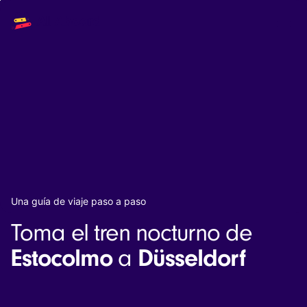
Main
Solutions
navigation
The API
The Dashboard
The Embeds
Resources
Documentation
Inventory & Operators
The Blog
Changelog
NEW
Status page
Book a trip
Una guía de viaje paso a paso
Train tickets
Toma el tren nocturno de
Interrail passes
Eurail passes
Estocolmo
Düsseldorf
a
Help & Support