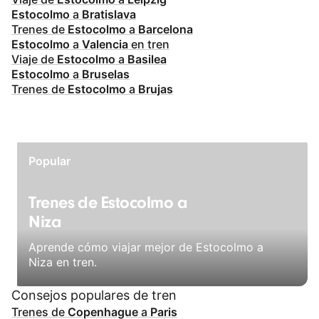
Estocolmo
a
Bratislava
Trenes de
Estocolmo
a
Barcelona
Estocolmo
a
Valencia
en tren
Viaje de
Estocolmo
a
Basilea
Estocolmo
a
Bruselas
Trenes de
Estocolmo
a
Brujas
Popular
Trenes de Estocolmo a
Niza
Aprende cómo viajar mejor de Estocolmo a
Niza en tren.
Consejos populares de tren
Trenes de
Copenhague
a
Paris