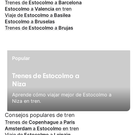
Trenes de
Estocolmo
a
Barcelona
Estocolmo
a
Valencia
en tren
Viaje de
Estocolmo
a
Basilea
Estocolmo
a
Bruselas
Trenes de
Estocolmo
a
Brujas
Popular
Trenes de Estocolmo a
Niza
Aprende cómo viajar mejor de Estocolmo a
Niza en tren.
Consejos populares de tren
Trenes de
Copenhague
a
Paris
Amsterdam
a
Estocolmo
en tren
Viaje de
Estocolmo
a
Leipzig