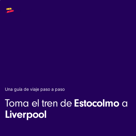
Main
Solutions
navigation
The API
The Dashboard
The Embeds
Resources
Documentation
Inventory & Operators
The Blog
Changelog
NEW
Status page
Book a trip
Una guía de viaje paso a paso
Train tickets
Estocolmo
Toma el tren de
a
Interrail passes
Eurail passes
Liverpool
Help & Support