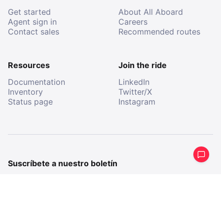
Get started
About All Aboard
Agent sign in
Careers
Contact sales
Recommended routes
Resources
Join the ride
Documentation
LinkedIn
Inventory
Twitter/X
Status page
Instagram
Suscríbete a nuestro boletín
Recibe un resumen periódico de lo que hemos estado
haciendo.
E-
mail