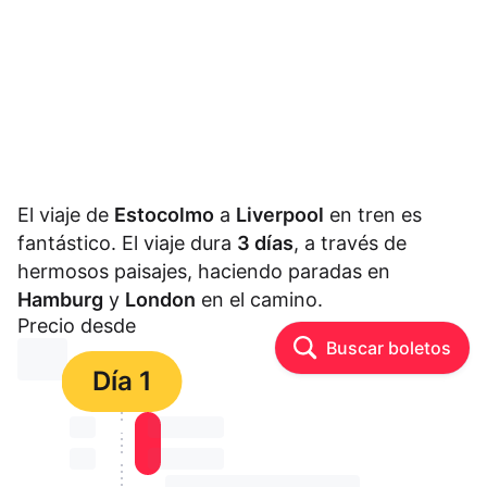
El viaje de
Estocolmo
a
Liverpool
en tren es
fantástico. El viaje dura
3 días
, a través de
hermosos paisajes, haciendo paradas en
Hamburg
y
London
en el camino.
Precio desde
Buscar boletos
⏳⏳
Día 1
⏳⏳
⏳⏳ ⏳ ⏳⏳
⏳⏳
⏳⏳ ⏳ ⏳⏳
⏳⏳ ⏳ ⏳⏳ ⏳ ⏳⏳ ⏳ ⏳⏳ ⏳