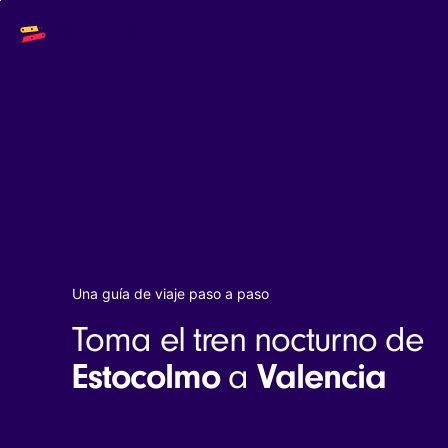
Main
Solutions
navigation
The API
The Dashboard
The Embeds
Resources
Documentation
Inventory & Operators
The Blog
Changelog
NEW
Status page
Book a trip
Una guía de viaje paso a paso
Train tickets
Toma el tren nocturno de
Interrail passes
Eurail passes
Estocolmo
Valencia
a
Help & Support