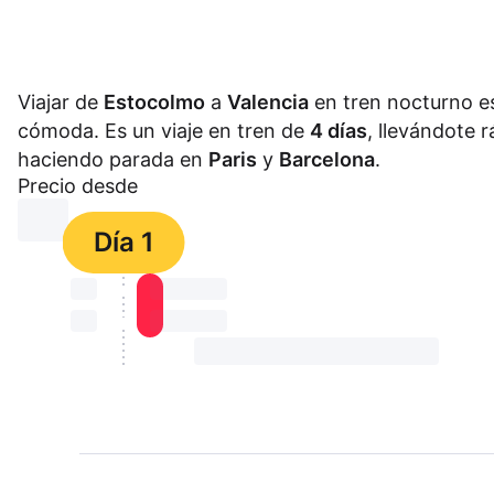
Viajar de
Estocolmo
a
Valencia
en tren nocturno es
cómoda. Es un viaje en tren de
4 días
, llevándote 
haciendo parada en
Paris
y
Barcelona
.
Precio desde
⏳⏳
Día 1
⏳⏳
⏳⏳ ⏳ ⏳⏳
⏳⏳
⏳⏳ ⏳ ⏳⏳
⏳⏳ ⏳ ⏳⏳ ⏳ ⏳⏳ ⏳ ⏳⏳ ⏳