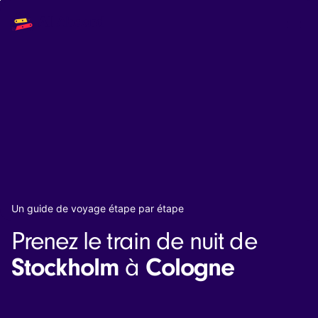
Main
Solutions
navigation
The API
The Dashboard
The Embeds
Resources
Documentation
Inventory & Operators
The Blog
Changelog
NEW
Status page
Book a trip
Un guide de voyage étape par étape
Train tickets
Prenez le train de nuit de
Interrail passes
Eurail passes
Stockholm
Cologne
à
Help & Support