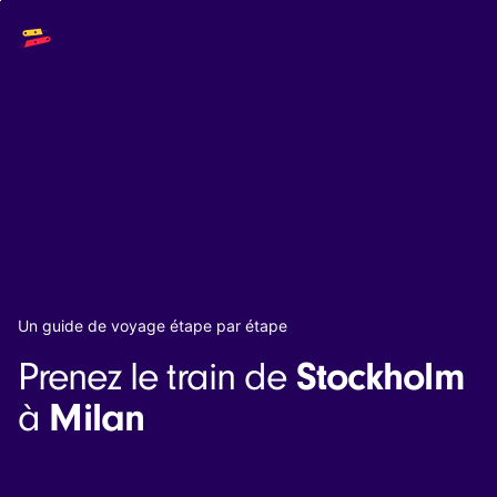
Main
Solutions
navigation
The API
The Dashboard
The Embeds
Resources
Documentation
Inventory & Operators
The Blog
Changelog
NEW
Status page
Book a trip
Un guide de voyage étape par étape
Train tickets
Stockholm
Prenez le train de
Interrail passes
Eurail passes
Milan
à
Help & Support