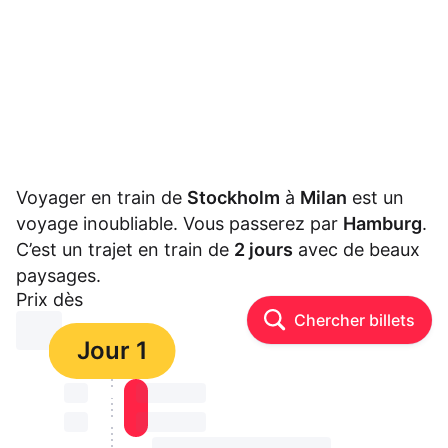
Voyager en train de
Stockholm
à
Milan
est un
voyage inoubliable. Vous passerez par
Hamburg
.
C’est un trajet en train de
2 jours
avec de beaux
paysages.
Prix dès
Chercher billets
⏳⏳
Jour 1
⏳⏳
⏳⏳ ⏳ ⏳⏳
⏳⏳
⏳⏳ ⏳ ⏳⏳
⏳⏳ ⏳ ⏳⏳ ⏳ ⏳⏳ ⏳ ⏳⏳ ⏳