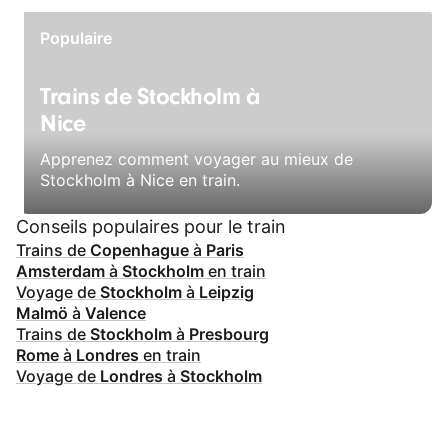
Populaire
Trains de Stockholm à
Nice
Apprenez comment voyager au mieux de
Stockholm à Nice en train.
Conseils populaires pour le train
Trains de
Copenhague
à
Paris
Amsterdam
à
Stockholm
en train
Voyage de
Stockholm
à
Leipzig
Malmö
à
Valence
Trains de
Stockholm
à
Presbourg
Rome
à
Londres
en train
Voyage de
Londres
à
Stockholm