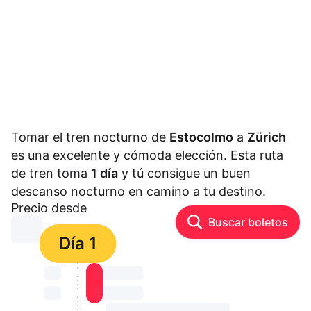
Tomar el tren nocturno de
Estocolmo
a
Zürich
es una excelente y cómoda elección. Esta ruta
de tren toma
1 día
y tú consigue un buen
descanso nocturno en camino a tu destino.
Precio desde
Buscar boletos
⏳⏳
Día 1
⏳⏳
⏳⏳ ⏳ ⏳⏳
⏳⏳
⏳⏳ ⏳ ⏳⏳
⏳⏳ ⏳ ⏳⏳ ⏳ ⏳⏳ ⏳ ⏳⏳ ⏳