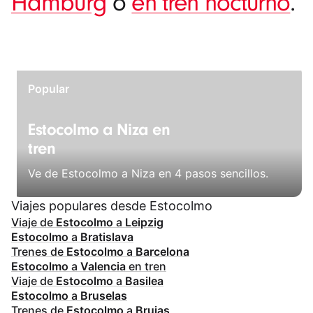
Hamburg
o
en tren nocturno
.
Popular
Estocolmo a Niza en
tren
Ve de Estocolmo a Niza en 4 pasos sencillos.
Viajes populares desde Estocolmo
Viaje de
Estocolmo
a
Leipzig
Estocolmo
a
Bratislava
Trenes de
Estocolmo
a
Barcelona
Estocolmo
a
Valencia
en tren
Viaje de
Estocolmo
a
Basilea
Estocolmo
a
Bruselas
Trenes de
Estocolmo
a
Brujas