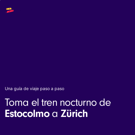
Main
Solutions
navigation
The API
The Dashboard
The Embeds
Resources
Documentation
Inventory & Operators
The Blog
Changelog
NEW
Status page
Book a trip
Una guía de viaje paso a paso
Train tickets
Toma el tren nocturno de
Interrail passes
Eurail passes
Estocolmo
Zürich
a
Help & Support