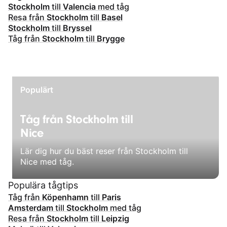
Stockholm
till
Valencia
med tåg
Resa från
Stockholm
till
Basel
Stockholm
till
Bryssel
Tåg från
Stockholm
till
Brygge
Populärt
Tåg från Stockholm till
Nice
Lär dig hur du bäst reser från Stockholm till
Nice med tåg.
Populära tågtips
Tåg från
Köpenhamn
till
Paris
Amsterdam
till
Stockholm
med tåg
Resa från
Stockholm
till
Leipzig