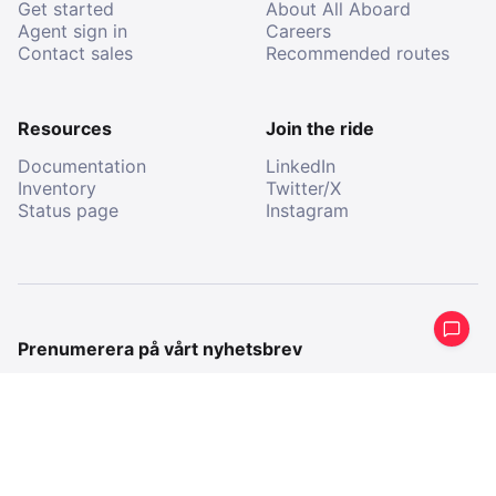
Get started
About All Aboard
Agent sign in
Careers
Contact sales
Recommended routes
Resources
Join the ride
Documentation
LinkedIn
Inventory
Twitter/X
Status page
Instagram
Prenumerera på vårt nyhetsbrev
Få en periodisk sammanfattning av vad vi har gjort på
sistone.
E-
post