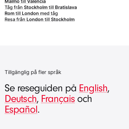
Malmö
till
Valencia
Tåg från
Stockholm
till
Bratislava
Rom
till
London
med tåg
Resa från
London
till
Stockholm
Tillgänglig på fler språk
Se reseguiden på
English
,
Deutsch
,
Français
och
Español
.