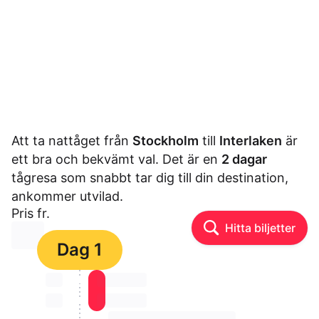
Att ta nattåget från
Stockholm
till
Interlaken
är
ett bra och bekvämt val. Det är en
2 dagar
tågresa som snabbt tar dig till din destination,
ankommer utvilad.
Pris fr.
Hitta biljetter
⏳⏳
Dag 1
⏳⏳
⏳⏳ ⏳ ⏳⏳
⏳⏳
⏳⏳ ⏳ ⏳⏳
⏳⏳ ⏳ ⏳⏳ ⏳ ⏳⏳ ⏳ ⏳⏳ ⏳