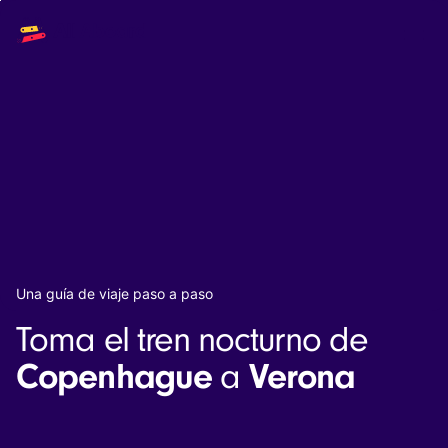
Main
Solutions
navigation
The API
The Dashboard
The Embeds
Resources
Documentation
Inventory & Operators
The Blog
Changelog
NEW
Status page
Book a trip
Una guía de viaje paso a paso
Train tickets
Toma el tren nocturno de
Interrail passes
Eurail passes
Copenhague
Verona
a
Help & Support