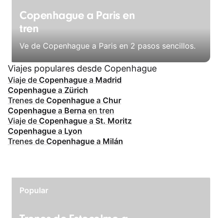
Copenhague a Paris en
tren
Ve de Copenhague a Paris en 2 pasos sencillos.
Viajes populares desde Copenhague
Viaje de
Copenhague
a
Madrid
Copenhague
a
Zürich
Trenes de
Copenhague
a
Chur
Copenhague
a
Berna
en tren
Viaje de
Copenhague
a
St. Moritz
Copenhague
a
Lyon
Trenes de
Copenhague
a
Milán
Popular