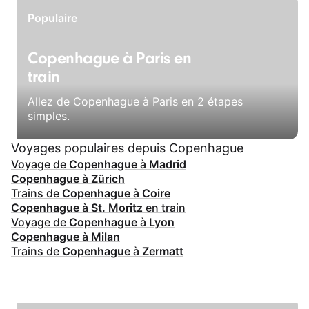
Populaire
Copenhague à Paris en
train
Allez de Copenhague à Paris en 2 étapes
simples.
Voyages populaires depuis Copenhague
Voyage de
Copenhague
à
Madrid
Copenhague
à
Zürich
Trains de
Copenhague
à
Coire
Copenhague
à
St. Moritz
en train
Voyage de
Copenhague
à
Lyon
Copenhague
à
Milan
Trains de
Copenhague
à
Zermatt