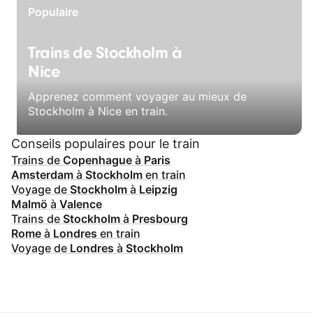
Populaire
Trains de Stockholm à
Nice
Apprenez comment voyager au mieux de
Stockholm à Nice en train.
Conseils populaires pour le train
Trains de
Copenhague
à
Paris
Amsterdam
à
Stockholm
en train
Voyage de
Stockholm
à
Leipzig
Malmö
à
Valence
Trains de
Stockholm
à
Presbourg
Rome
à
Londres
en train
Voyage de
Londres
à
Stockholm