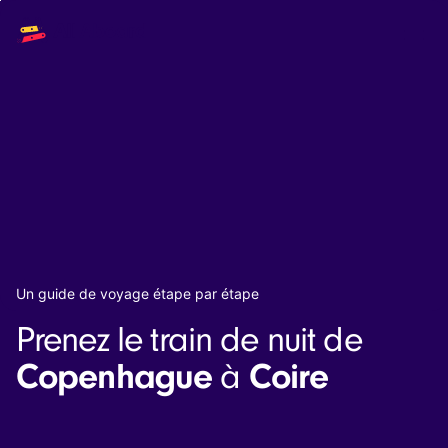
Main
Solutions
navigation
The API
The Dashboard
The Embeds
Resources
Documentation
Inventory & Operators
The Blog
Changelog
NEW
Status page
Book a trip
Un guide de voyage étape par étape
Train tickets
Prenez le train de nuit de
Interrail passes
Eurail passes
Copenhague
Coire
à
Help & Support