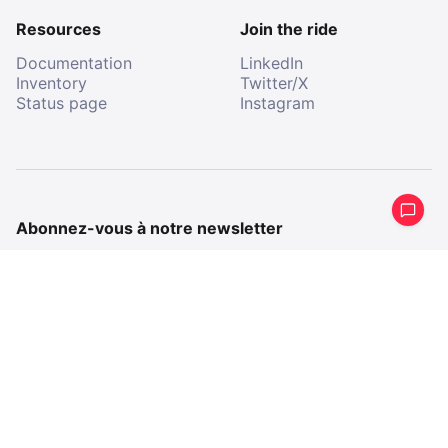
Resources
Join the ride
Documentation
LinkedIn
Inventory
Twitter/X
Status page
Instagram
Abonnez-vous à notre newsletter
Recevez un résumé périodique de ce que nous avons
fait.
E-
mail
E-
mail
En m’abonnant, j’accepte de recevoir des