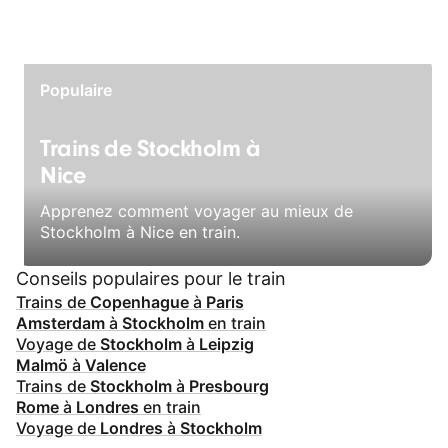
Populaire
Trains de Stockholm à
Nice
Apprenez comment voyager au mieux de
Stockholm à Nice en train.
Conseils populaires pour le train
Trains de
Copenhague
à
Paris
Amsterdam
à
Stockholm
en train
Voyage de
Stockholm
à
Leipzig
Malmö
à
Valence
Trains de
Stockholm
à
Presbourg
Rome
à
Londres
en train
Voyage de
Londres
à
Stockholm