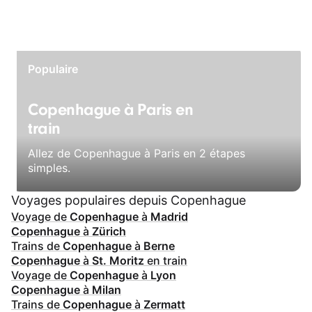
Populaire
Copenhague à Paris en
train
Allez de Copenhague à Paris en 2 étapes
simples.
Voyages populaires depuis Copenhague
Voyage de
Copenhague
à
Madrid
Copenhague
à
Zürich
Trains de
Copenhague
à
Berne
Copenhague
à
St. Moritz
en train
Voyage de
Copenhague
à
Lyon
Copenhague
à
Milan
Trains de
Copenhague
à
Zermatt