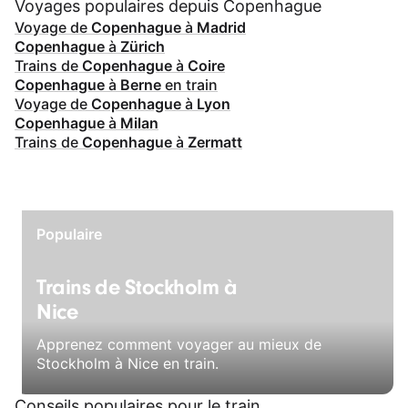
Voyages populaires depuis Copenhague
Voyage de
Copenhague
à
Madrid
Copenhague
à
Zürich
Trains de
Copenhague
à
Coire
Copenhague
à
Berne
en train
Voyage de
Copenhague
à
Lyon
Copenhague
à
Milan
Trains de
Copenhague
à
Zermatt
Populaire
Trains de Stockholm à
Nice
Apprenez comment voyager au mieux de
Stockholm à Nice en train.
Conseils populaires pour le train