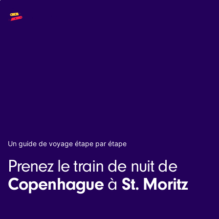
Main
Solutions
navigation
The API
The Dashboard
The Embeds
Resources
Documentation
Inventory & Operators
The Blog
Changelog
NEW
Status page
Book a trip
Un guide de voyage étape par étape
Train tickets
Prenez le train de nuit de
Interrail passes
Eurail passes
Copenhague
St. Moritz
à
Help & Support