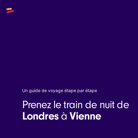
Main
Solutions
navigation
The API
The Dashboard
The Embeds
Resources
Documentation
Inventory & Operators
The Blog
Changelog
NEW
Status page
Book a trip
Un guide de voyage étape par étape
Train tickets
Prenez le train de nuit de
Interrail passes
Eurail passes
Londres
Vienne
à
Help & Support