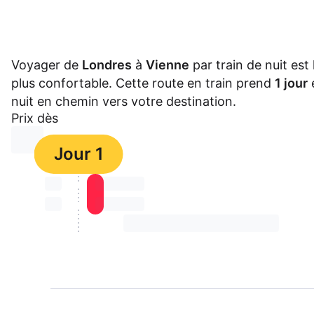
Voyager de
Londres
à
Vienne
par train de nuit est l
plus confortable. Cette route en train prend
1 jour
e
nuit en chemin vers votre destination.
Prix dès
⏳⏳
Jour 1
⏳⏳
⏳⏳ ⏳ ⏳⏳
⏳⏳
⏳⏳ ⏳ ⏳⏳
⏳⏳ ⏳ ⏳⏳ ⏳ ⏳⏳ ⏳ ⏳⏳ ⏳