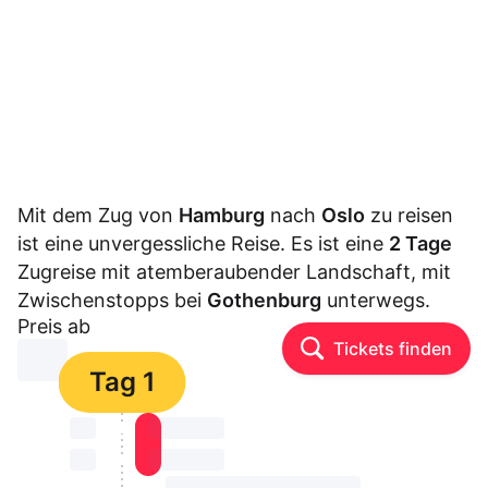
Mit dem Zug von
Hamburg
nach
Oslo
zu reisen
ist eine unvergessliche Reise. Es ist eine
2 Tage
Zugreise mit atemberaubender Landschaft, mit
Zwischenstopps bei
Gothenburg
unterwegs.
Preis ab
Tickets finden
⏳⏳
Tag 1
⏳⏳
⏳⏳ ⏳ ⏳⏳
⏳⏳
⏳⏳ ⏳ ⏳⏳
⏳⏳ ⏳ ⏳⏳ ⏳ ⏳⏳ ⏳ ⏳⏳ ⏳