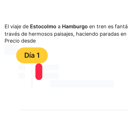
El viaje de
Estocolmo
a
Hamburgo
en tren es fantás
través de hermosos paisajes, haciendo paradas en 
Precio desde
⏳⏳
Día 1
⏳⏳
⏳⏳ ⏳ ⏳⏳
⏳⏳
⏳⏳ ⏳ ⏳⏳
⏳⏳ ⏳ ⏳⏳ ⏳ ⏳⏳ ⏳ ⏳⏳ ⏳