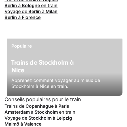
Berlin
à
Bologne
en train
Voyage de
Berlin
à
Milan
Berlin
à
Florence
Populaire
Trains de Stockholm à
Nice
Apprenez comment voyager au mieux de
Stockholm à Nice en train.
Conseils populaires pour le train
Trains de
Copenhague
à
Paris
Amsterdam
à
Stockholm
en train
Voyage de
Stockholm
à
Leipzig
Malmö
à
Valence