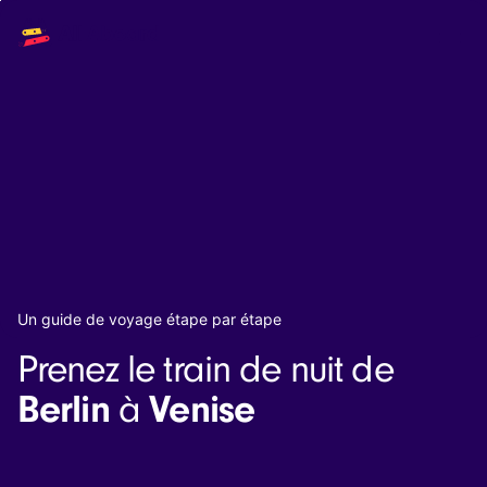
Main
Solutions
navigation
The API
The Dashboard
The Embeds
Resources
Documentation
Inventory & Operators
The Blog
Changelog
NEW
Status page
Book a trip
Un guide de voyage étape par étape
Train tickets
Prenez le train de nuit de
Interrail passes
Eurail passes
Berlin
Venise
à
Help & Support