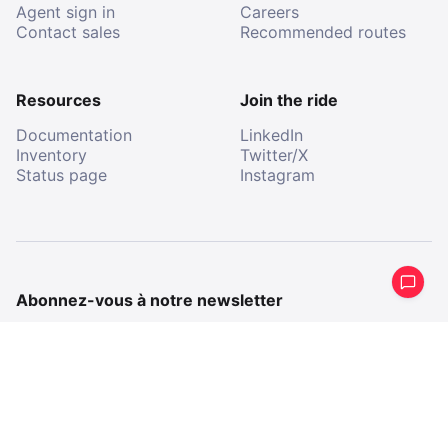
Agent sign in
Careers
Contact sales
Recommended routes
Resources
Join the ride
Documentation
LinkedIn
Inventory
Twitter/X
Status page
Instagram
Abonnez-vous à notre newsletter
Recevez un résumé périodique de ce que nous avons
fait.
E-
mail