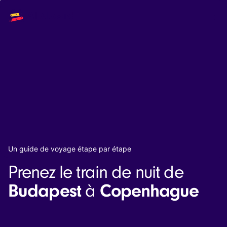
Main
Solutions
navigation
The API
The Dashboard
The Embeds
Resources
Documentation
Inventory & Operators
The Blog
Changelog
NEW
Status page
Book a trip
Un guide de voyage étape par étape
Train tickets
Prenez le train de nuit de
Interrail passes
Eurail passes
Budapest
Copenhague
à
Help & Support