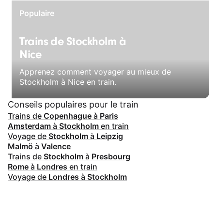
Populaire
Trains de Stockholm à
Nice
Apprenez comment voyager au mieux de
Stockholm à Nice en train.
Conseils populaires pour le train
Trains de
Copenhague
à
Paris
Amsterdam
à
Stockholm
en train
Voyage de
Stockholm
à
Leipzig
Malmö
à
Valence
Trains de
Stockholm
à
Presbourg
Rome
à
Londres
en train
Voyage de
Londres
à
Stockholm