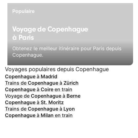
Populaire
Voyage de Copenhague
à Paris
Obtenez le meilleur itinéraire pour Paris depuis
Copenhague.
Voyages populaires depuis Copenhague
Copenhague
à
Madrid
Trains de
Copenhague
à
Zürich
Copenhague
à
Coire
en train
Voyage de
Copenhague
à
Berne
Copenhague
à
St. Moritz
Trains de
Copenhague
à
Lyon
Copenhague
à
Milan
en train