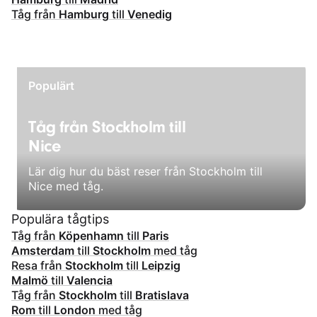
Tåg från
Hamburg
till
Venedig
Populärt
Tåg från Stockholm till
Nice
Lär dig hur du bäst reser från Stockholm till
Nice med tåg.
Populära tågtips
Tåg från
Köpenhamn
till
Paris
Amsterdam
till
Stockholm
med tåg
Resa från
Stockholm
till
Leipzig
Malmö
till
Valencia
Tåg från
Stockholm
till
Bratislava
Rom
till
London
med tåg