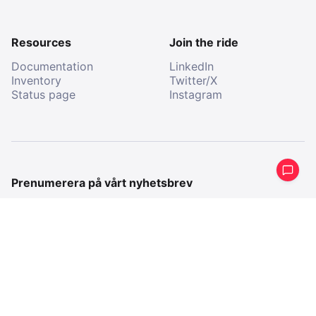
Resources
Join the ride
Documentation
LinkedIn
Inventory
Twitter/X
Status page
Instagram
Prenumerera på vårt nyhetsbrev
Få en periodisk sammanfattning av vad vi har gjort på
sistone.
E-
post
E-
post