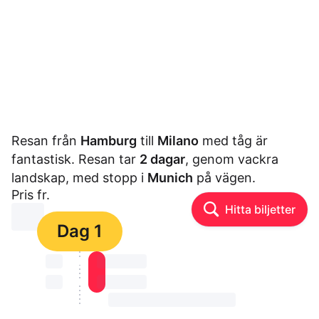
Resan från
Hamburg
till
Milano
med tåg är
fantastisk. Resan tar
2 dagar
, genom vackra
landskap, med stopp i
Munich
på vägen.
Pris fr.
Hitta biljetter
⏳⏳
Dag 1
⏳⏳
⏳⏳ ⏳ ⏳⏳
⏳⏳
⏳⏳ ⏳ ⏳⏳
⏳⏳ ⏳ ⏳⏳ ⏳ ⏳⏳ ⏳ ⏳⏳ ⏳