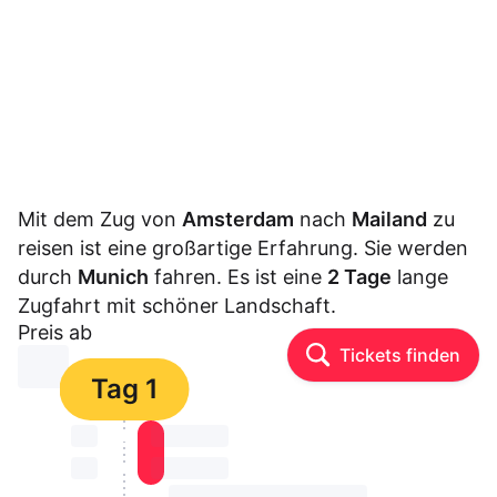
Mit dem Zug von
Amsterdam
nach
Mailand
zu
reisen ist eine großartige Erfahrung. Sie werden
durch
Munich
fahren. Es ist eine
2 Tage
lange
Zugfahrt mit schöner Landschaft.
Preis ab
Tickets finden
⏳⏳
Tag 1
⏳⏳
⏳⏳ ⏳ ⏳⏳
⏳⏳
⏳⏳ ⏳ ⏳⏳
⏳⏳ ⏳ ⏳⏳ ⏳ ⏳⏳ ⏳ ⏳⏳ ⏳