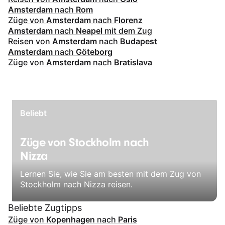
Amsterdam
nach
Rom
Züge von
Amsterdam
nach
Florenz
Amsterdam
nach
Neapel
mit dem Zug
Reisen von
Amsterdam
nach
Budapest
Amsterdam
nach
Göteborg
Züge von
Amsterdam
nach
Bratislava
Beliebt
Züge von Stockholm nach
Nizza
Lernen Sie, wie Sie am besten mit dem Zug von
Stockholm nach Nizza reisen.
Beliebte Zugtipps
Züge von
Kopenhagen
nach
Paris