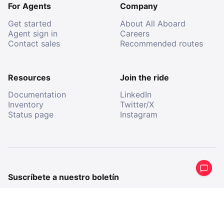
For Agents
Company
Get started
About All Aboard
Agent sign in
Careers
Contact sales
Recommended routes
Resources
Join the ride
Documentation
LinkedIn
Inventory
Twitter/X
Status page
Instagram
Suscríbete a nuestro boletín
Recibe un resumen periódico de lo que hemos estado
haciendo.
E-