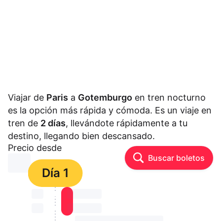
Viajar de
Paris
a
Gotemburgo
en tren nocturno
es la opción más rápida y cómoda. Es un viaje en
tren de
2 días
, llevándote rápidamente a tu
destino, llegando bien descansado.
Precio desde
Buscar boletos
⏳⏳
Día 1
⏳⏳
⏳⏳ ⏳ ⏳⏳
⏳⏳
⏳⏳ ⏳ ⏳⏳
⏳⏳ ⏳ ⏳⏳ ⏳ ⏳⏳ ⏳ ⏳⏳ ⏳