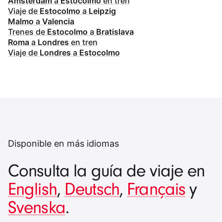
Amsterdam
a
Estocolmo
en tren
Viaje de
Estocolmo
a
Leipzig
Malmo
a
Valencia
Trenes de
Estocolmo
a
Bratislava
Roma
a
Londres
en tren
Viaje de
Londres
a
Estocolmo
Disponible en más idiomas
Consulta la guía de viaje en
English
,
Deutsch
,
Français
y
Svenska
.