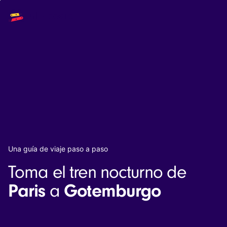
Main
Solutions
navigation
The API
The Dashboard
The Embeds
Resources
Documentation
Inventory & Operators
The Blog
Changelog
NEW
Status page
Book a trip
Una guía de viaje paso a paso
Train tickets
Toma el tren nocturno de
Interrail passes
Eurail passes
Paris
Gotemburgo
a
Help & Support