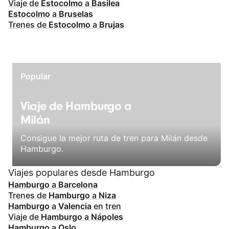
Viaje de
Estocolmo
a
Basilea
Estocolmo
a
Bruselas
Trenes de
Estocolmo
a
Brujas
Popular
Viaje de Hamburgo a
Milán
Consigue la mejor ruta de tren para Milán desde
Hamburgo.
Viajes populares desde Hamburgo
Hamburgo
a
Barcelona
Trenes de
Hamburgo
a
Niza
Hamburgo
a
Valencia
en tren
Viaje de
Hamburgo
a
Nápoles
Hamburgo
a
Oslo