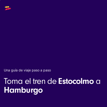
Main
Solutions
navigation
The API
The Dashboard
The Embeds
Resources
Documentation
Inventory & Operators
The Blog
Changelog
NEW
Status page
Book a trip
Una guía de viaje paso a paso
Train tickets
Estocolmo
Toma el tren de
a
Interrail passes
Eurail passes
Hamburgo
Help & Support