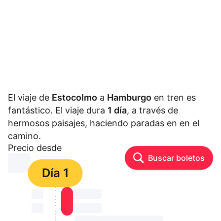
El viaje de
Estocolmo
a
Hamburgo
en tren es
fantástico. El viaje dura
1 día
, a través de
hermosos paisajes, haciendo paradas en en el
camino.
Precio desde
Buscar boletos
⏳⏳
Día 1
⏳⏳
⏳⏳ ⏳ ⏳⏳
⏳⏳
⏳⏳ ⏳ ⏳⏳
⏳⏳ ⏳ ⏳⏳ ⏳ ⏳⏳ ⏳ ⏳⏳ ⏳