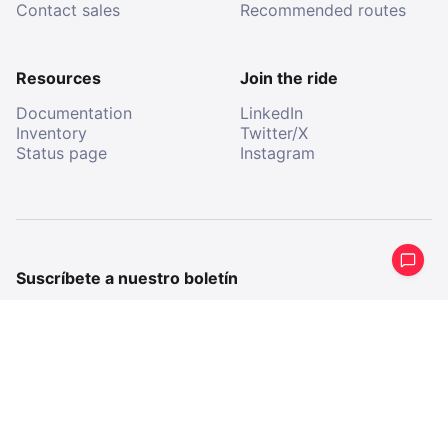
Contact sales
Recommended routes
Resources
Join the ride
Documentation
LinkedIn
Inventory
Twitter/X
Status page
Instagram
Suscríbete a nuestro boletín
Recibe un resumen periódico de lo que hemos estado
haciendo.
E-
mail
E-