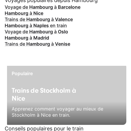
Voyages populaires depuis Hambourg
Voyage de
Hambourg
à
Barcelone
Hambourg
à
Nice
Trains de
Hambourg
à
Valence
Hambourg
à
Naples
en train
Voyage de
Hambourg
à
Oslo
Hambourg
à
Madrid
Trains de
Hambourg
à
Venise
Populaire
Trains de Stockholm à
Nice
Apprenez comment voyager au mieux de
Stockholm à Nice en train.
Conseils populaires pour le train