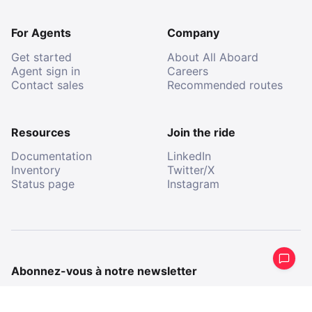
For Agents
Company
Get started
About All Aboard
Agent sign in
Careers
Contact sales
Recommended routes
Resources
Join the ride
Documentation
LinkedIn
Inventory
Twitter/X
Status page
Instagram
Abonnez-vous à notre newsletter
Recevez un résumé périodique de ce que nous avons
fait.