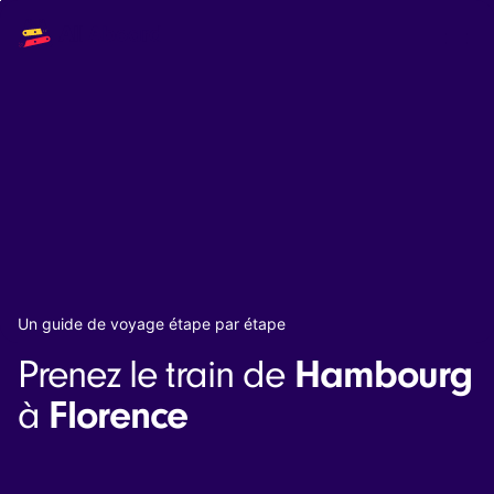
Main
Solutions
navigation
The API
The Dashboard
The Embeds
Resources
Documentation
Inventory & Operators
The Blog
Changelog
NEW
Status page
Book a trip
Un guide de voyage étape par étape
Train tickets
Hambourg
Prenez le train de
Interrail passes
Eurail passes
Florence
à
Help & Support