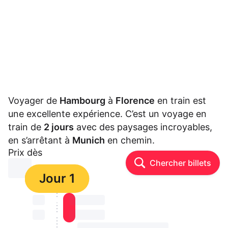
Voyager de
Hambourg
à
Florence
en train est
une excellente expérience. C’est un voyage en
train de
2 jours
avec des paysages incroyables,
en s’arrêtant à
Munich
en chemin.
Prix dès
Chercher billets
⏳⏳
Jour 1
⏳⏳
⏳⏳ ⏳ ⏳⏳
⏳⏳
⏳⏳ ⏳ ⏳⏳
⏳⏳ ⏳ ⏳⏳ ⏳ ⏳⏳ ⏳ ⏳⏳ ⏳