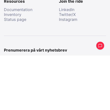
Resources
Join the ride
Documentation
LinkedIn
Inventory
Twitter/X
Status page
Instagram
Prenumerera på vårt nyhetsbrev
Få en periodisk sammanfattning av vad vi har gjort på
sistone.
E-
post
E-
post
Genom att prenumerera godkänner jag att ta emot
kommunikation från All Aboard.
Company imprint
Terms & Conditions
Privacy Policy