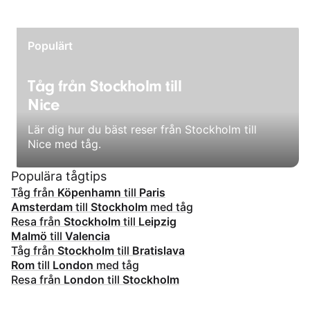
Populärt
Tåg från Stockholm till
Nice
Lär dig hur du bäst reser från Stockholm till
Nice med tåg.
Populära tågtips
Tåg från
Köpenhamn
till
Paris
Amsterdam
till
Stockholm
med tåg
Resa från
Stockholm
till
Leipzig
Malmö
till
Valencia
Tåg från
Stockholm
till
Bratislava
Rom
till
London
med tåg
Resa från
London
till
Stockholm