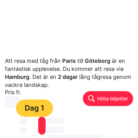
Att resa med tåg från
Paris
till
Göteborg
är en
fantastisk upplevelse. Du kommer att resa via
Hamburg
. Det är en
2 dagar
lång tågresa genom
vackra landskap.
Pris fr.
Hitta biljetter
⏳⏳
Dag 1
⏳⏳
⏳⏳ ⏳ ⏳⏳
⏳⏳
⏳⏳ ⏳ ⏳⏳
⏳⏳ ⏳ ⏳⏳ ⏳ ⏳⏳ ⏳ ⏳⏳ ⏳