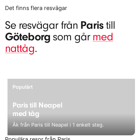
Det finns flera resvägar
Paris
Se resvägar från
till
Göteborg
som går
med
nattåg
.
Populärt
Paris till Neapel
med tåg
Åk från Paris till Neapel i 1 enkelt steg.
Populära resor från Paris