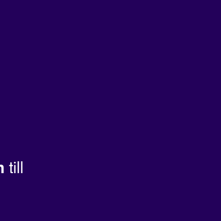
m
till