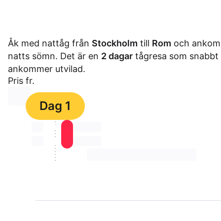
Åk med nattåg från
Stockholm
till
Rom
och ankom u
natts sömn. Det är en
2 dagar
tågresa som snabbt ta
ankommer utvilad.
Pris fr.
⏳⏳
Dag 1
⏳⏳
⏳⏳ ⏳ ⏳⏳
⏳⏳
⏳⏳ ⏳ ⏳⏳
⏳⏳ ⏳ ⏳⏳ ⏳ ⏳⏳ ⏳ ⏳⏳ ⏳