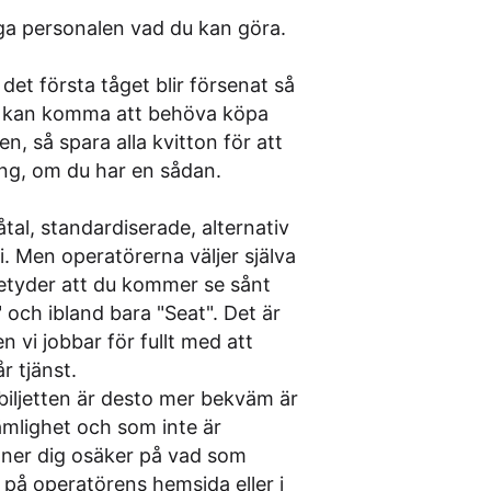
ga personalen vad du kan göra.
det första tåget blir försenat så
du kan komma att behöva köpa
n, så spara alla kvitton för att
ing, om du har en sådan.
åtal, standardiserade, alternativ
 vi. Men operatörerna väljer själva
 betyder att du kommer se sånt
 och ibland bara "Seat". Det är
n vi jobbar för fullt med att
r tjänst.
e biljetten är desto mer bekväm är
vämlighet och som inte är
nner dig osäker på vad som
t på operatörens hemsida eller i