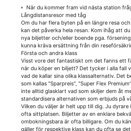
När du kommer fram vid nästa station frå
Långdistansresor med tåg
Om du har flera byten på en längre resa och 
kan det påverka hela resan. Kom ihåg att 
nya biljetter och/eller boende pga. förseninge
kunna kräva ersättning från din reseförsäkr
Första och andra klass
Visst vore det fantastiskt om det fanns ett f
när du köper en biljett? Det tycker i alla fall
vad de kallar sina olika klassalternativ. Det
som kallas "Sparpreis", "Super Flex Premium"
inte alltid glasklart vad som skiljer dem åt me
standardisera alternativen som erbjuds på vå
Vilken du väljer är helt upp till dig. Ju dyrar
ofta sittplatsen. Biljetter av en enklare bek
ombokningsbara är ofta billigare. Om du kä
gäller för respektive klass kan du ofta se de