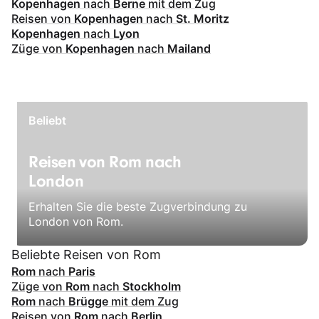
Kopenhagen
nach
Berne
mit dem Zug
Reisen von
Kopenhagen
nach
St. Moritz
Kopenhagen
nach
Lyon
Züge von
Kopenhagen
nach
Mailand
Beliebt
Reisen von Rom nach
London
Erhalten Sie die beste Zugverbindung zu
London von Rom.
Beliebte Reisen von Rom
Rom
nach
Paris
Züge von
Rom
nach
Stockholm
Rom
nach
Brügge
mit dem Zug
Reisen von
Rom
nach
Berlin