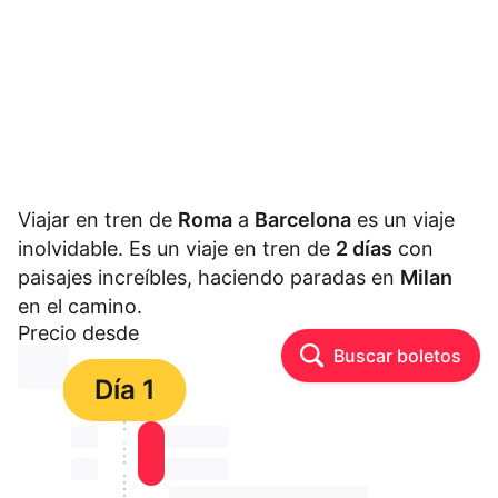
Viajar en tren de
Roma
a
Barcelona
es un viaje
inolvidable. Es un viaje en tren de
2 días
con
paisajes increíbles, haciendo paradas en
Milan
en el camino.
Precio desde
Buscar boletos
⏳⏳
Día 1
⏳⏳
⏳⏳ ⏳ ⏳⏳
⏳⏳
⏳⏳ ⏳ ⏳⏳
⏳⏳ ⏳ ⏳⏳ ⏳ ⏳⏳ ⏳ ⏳⏳ ⏳