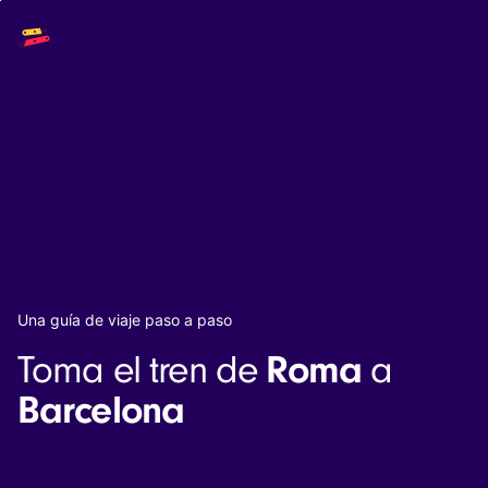
Main
Solutions
navigation
The API
The Dashboard
The Embeds
Resources
Documentation
Inventory & Operators
The Blog
Changelog
NEW
Status page
Book a trip
Una guía de viaje paso a paso
Train tickets
Roma
Toma el tren de
a
Interrail passes
Eurail passes
Barcelona
Help & Support