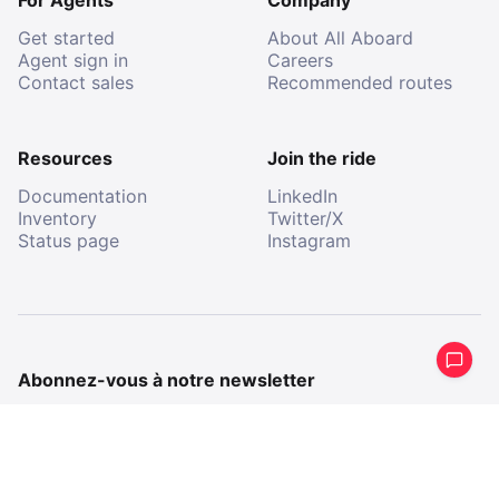
Get started
About All Aboard
Agent sign in
Careers
Contact sales
Recommended routes
Resources
Join the ride
Documentation
LinkedIn
Inventory
Twitter/X
Status page
Instagram
Abonnez-vous à notre newsletter
Recevez un résumé périodique de ce que nous avons
fait.
E-