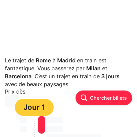
Le trajet de
Rome
à
Madrid
en train est
fantastique. Vous passerez par
Milan
et
Barcelona
. C’est un trajet en train de
3 jours
avec de beaux paysages.
Prix dès
Chercher billets
⏳⏳
Jour 1
⏳⏳
⏳⏳ ⏳ ⏳⏳
⏳⏳
⏳⏳ ⏳ ⏳⏳
⏳⏳ ⏳ ⏳⏳ ⏳ ⏳⏳ ⏳ ⏳⏳ ⏳