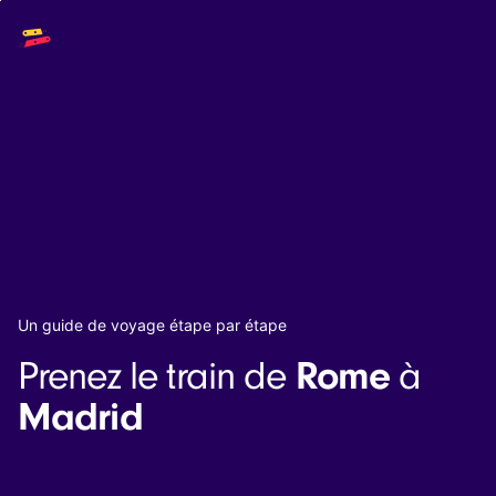
Main
Solutions
navigation
The API
The Dashboard
The Embeds
Resources
Documentation
Inventory & Operators
The Blog
Changelog
NEW
Status page
Book a trip
Un guide de voyage étape par étape
Train tickets
Rome
Prenez le train de
à
Interrail passes
Eurail passes
Madrid
Help & Support