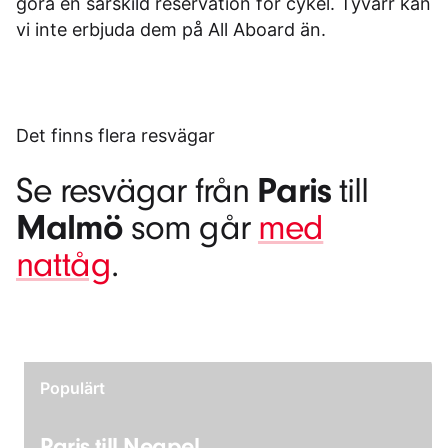
göra en särskild reservation för cykel. Tyvärr kan
vi inte erbjuda dem på All Aboard än.
Det finns flera resvägar
Paris
Se resvägar från
till
Malmö
som går
med
nattåg
.
Populärt
Paris till Neapel