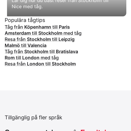
Lär dig hur du bäst reser från Stockholm till
Nice med tåg.
Populära tågtips
Tåg från
Köpenhamn
till
Paris
Amsterdam
till
Stockholm
med tåg
Resa från
Stockholm
till
Leipzig
Malmö
till
Valencia
Tåg från
Stockholm
till
Bratislava
Rom
till
London
med tåg
Resa från
London
till
Stockholm
Tillgänglig på fler språk