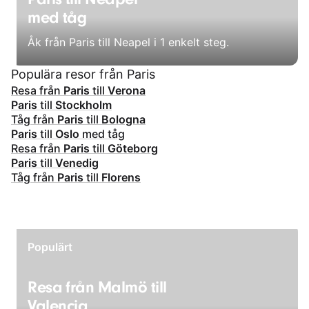
med tåg
Åk från Paris till Neapel i 1 enkelt steg.
Populära resor från Paris
Resa från
Paris
till
Verona
Paris
till
Stockholm
Tåg från
Paris
till
Bologna
Paris
till
Oslo
med tåg
Resa från
Paris
till
Göteborg
Paris
till
Venedig
Tåg från
Paris
till
Florens
Populärt
Resa från Malmö till
Valencia