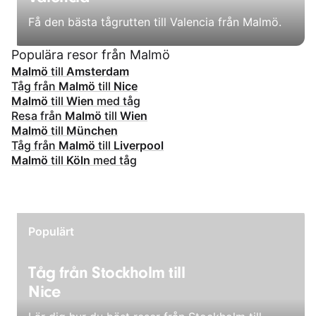
Få den bästa tågrutten till Valencia från Malmö.
Populära resor från Malmö
Malmö
till
Amsterdam
Tåg från
Malmö
till
Nice
Malmö
till
Wien
med tåg
Resa från
Malmö
till
Wien
Malmö
till
München
Tåg från
Malmö
till
Liverpool
Malmö
till
Köln
med tåg
Populärt
Tåg från Stockholm till
Nice