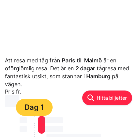
Att resa med tåg från
Paris
till
Malmö
är en
oförglömlig resa. Det är en
2 dagar
tågresa med
fantastisk utsikt, som stannar i
Hamburg
på
vägen.
Pris fr.
Hitta biljetter
⏳⏳
Dag 1
⏳⏳
⏳⏳ ⏳ ⏳⏳
⏳⏳
⏳⏳ ⏳ ⏳⏳
⏳⏳ ⏳ ⏳⏳ ⏳ ⏳⏳ ⏳ ⏳⏳ ⏳