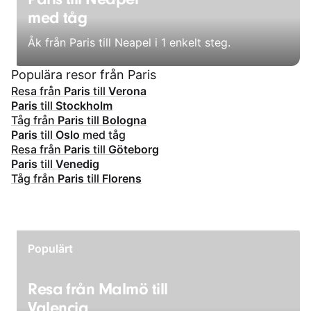
med tåg
Åk från Paris till Neapel i 1 enkelt steg.
Populära resor från Paris
Resa från
Paris
till
Verona
Paris
till
Stockholm
Tåg från
Paris
till
Bologna
Paris
till
Oslo
med tåg
Resa från
Paris
till
Göteborg
Paris
till
Venedig
Tåg från
Paris
till
Florens
Populärt
Resa från Malmö till
Valencia