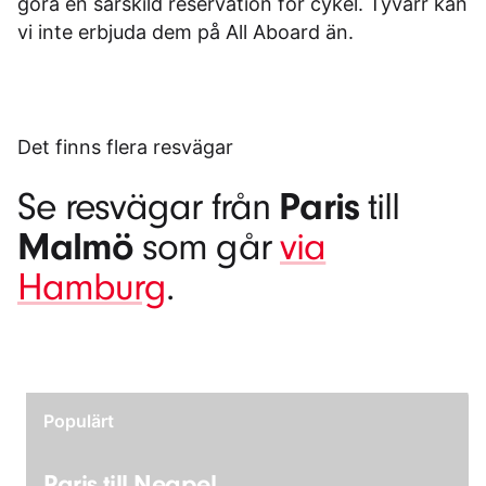
göra en särskild reservation för cykel. Tyvärr kan
vi inte erbjuda dem på All Aboard än.
Det finns flera resvägar
Paris
Se resvägar från
till
Malmö
som går
via
Hamburg
.
Populärt
Paris till Neapel