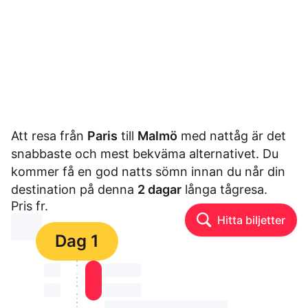
Att resa från
Paris
till
Malmö
med nattåg är det
snabbaste och mest bekväma alternativet. Du
kommer få en god natts sömn innan du når din
destination på denna
2 dagar
långa tågresa.
Pris fr.
Hitta biljetter
⏳⏳
Dag 1
⏳⏳
⏳⏳ ⏳ ⏳⏳
⏳⏳
⏳⏳ ⏳ ⏳⏳
⏳⏳ ⏳ ⏳⏳ ⏳ ⏳⏳ ⏳ ⏳⏳ ⏳