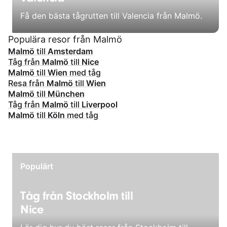
Få den bästa tågrutten till Valencia från Malmö.
Populära resor från Malmö
Malmö
till
Amsterdam
Tåg från
Malmö
till
Nice
Malmö
till
Wien
med tåg
Resa från
Malmö
till
Wien
Malmö
till
München
Tåg från
Malmö
till
Liverpool
Malmö
till
Köln
med tåg
Populärt
Tåg från Stockholm till
Nice