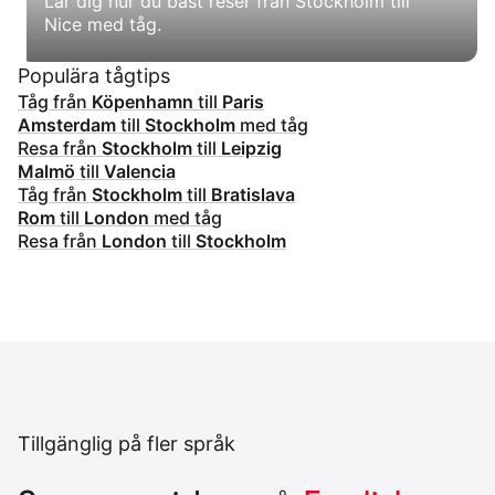
Lär dig hur du bäst reser från Stockholm till
Nice med tåg.
Populära tågtips
Tåg från
Köpenhamn
till
Paris
Amsterdam
till
Stockholm
med tåg
Resa från
Stockholm
till
Leipzig
Malmö
till
Valencia
Tåg från
Stockholm
till
Bratislava
Rom
till
London
med tåg
Resa från
London
till
Stockholm
Tillgänglig på fler språk