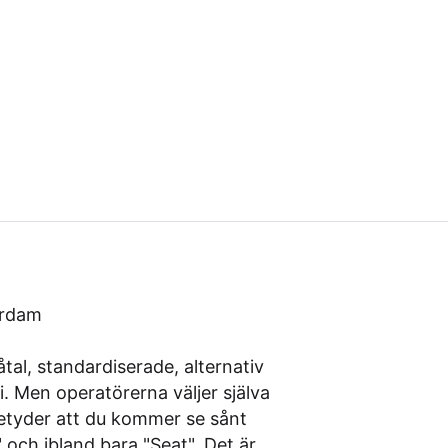
erdam
åtal, standardiserade, alternativ
 vi. Men operatörerna väljer själva
 betyder att du kommer se sånt
 och ibland bara "Seat". Det är