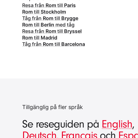
Resa från
Rom
till
Paris
Rom
till
Stockholm
Tåg från
Rom
till
Brygge
Rom
till
Berlin
med tåg
Resa från
Rom
till
Bryssel
Rom
till
Madrid
Tåg från
Rom
till
Barcelona
Tillgänglig på fler språk
Se reseguiden på
English
,
Deutsch
,
Français
och
Esp