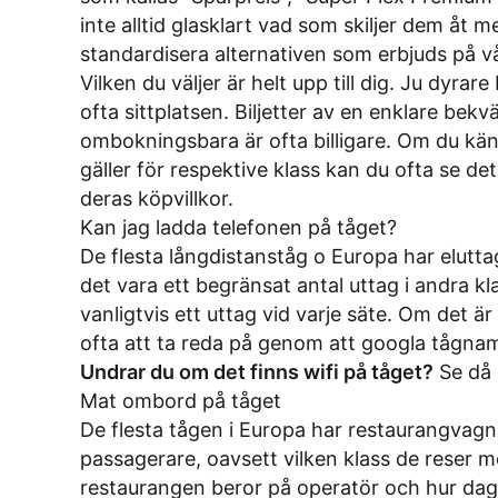
inte alltid glasklart vad som skiljer dem åt me
standardisera alternativen som erbjuds på vå
Vilken du väljer är helt upp till dig. Ju dyrar
ofta sittplatsen. Biljetter av en enklare bek
ombokningsbara är ofta billigare. Om du kä
gäller för respektive klass kan du ofta se de
deras köpvillkor
.
Kan jag ladda telefonen på tåget?
De flesta långdistanståg o Europa har eluttag 
det vara ett begränsat antal uttag i andra kla
vanligtvis ett uttag vid varje säte. Om det är 
ofta att ta reda på genom att googla tågnamne
Undrar du om det finns wifi på tåget?
Se då
Mat ombord på tåget
De flesta tågen i Europa har restaurangvagnar
passagerare, oavsett vilken klass de reser m
restaurangen beror på operatör och hur dags