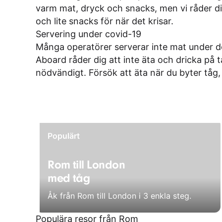
varm mat, dryck och snacks, men vi råder di
och lite snacks för när det krisar.
Servering under covid-19
Många operatörer serverar inte mat under 
Aboard råder dig att inte äta och dricka på t
nödvändigt. Försök att äta när du byter tåg,
Populärt
Rom till London
med tåg
Åk från Rom till London i 3 enkla steg.
Populära resor från Rom