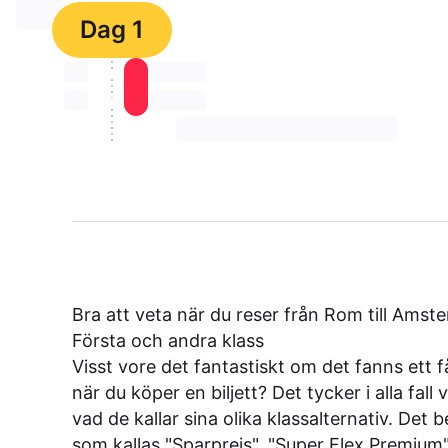
⏳⏳
Dag 1
⏳⏳
⏳⏳ ⏳ ⏳⏳
⏳⏳
⏳⏳ ⏳ ⏳⏳
⏳⏳ ⏳ ⏳⏳ ⏳ ⏳⏳ ⏳ ⏳⏳ ⏳
Bra att veta när du reser från Rom till Amst
Första och andra klass
Visst vore det fantastiskt om det fanns ett f
när du köper en biljett? Det tycker i alla fall
vad de kallar sina olika klassalternativ. Det
som kallas "Sparpreis", "Super Flex Premium"